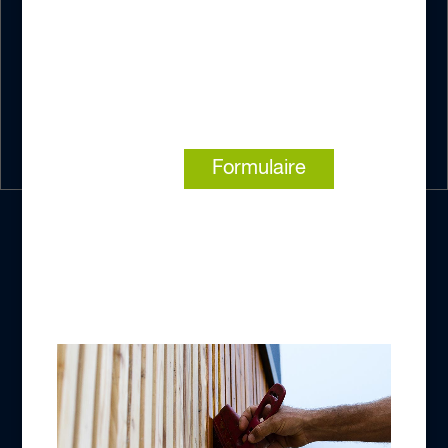
répondent
04 72 89 06 04
du lundi au vendredi de 9h à 17h
Formulaire
ou via le
À PROPOS DE BLANCHON
Groupe Blanchon
Recrutement
LIENS UTILES
Contacts
CGV