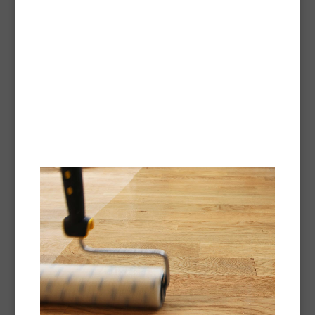
mesure pour répondre à toutes vos problématiques.
Nos colorants et concentrés ont été spécifiquement
imaginés afin de teinter ou blanchir nos vitrificateurs et
vous offrir la possibilité de composer vous-même le
résultat recherché. Avec Blanchon, il n'y a aucune limite
à la décoration des parquets, vous pourrez satisfaire
toutes les demandes de vos clients.
Concentré Anti-U.V. Aqua