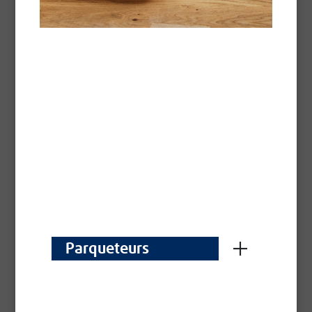
Préparation pouvant être incorporée dans les
vitrificateurs parquet et huiles en phase
aqueuse soumis à une forte exposition aux rayons
UV.
Fiche technique -
Pdf
Parqueteurs
Colorant Aqua