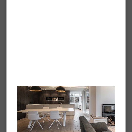
Préparation concentrée à base de colorants pouvant
être incorporée dans les vitrificateurs parquet en
phase aqueuse.
Fiche technique -
Pdf
Concentré Bois Brut