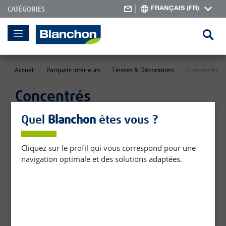
FRANÇAIS (FR)
CATÉGORIES
Skip
Re
to
Content
Accueil
Parquets intérieurs
Teintes & Décorations
Concentrés
Concentrés
Quel
Blanchon
êtes vous ?
Cliquez sur le profil qui vous correspond pour une
navigation optimale et des solutions adaptées.
Blanchon s'affirme comme le créateur de solutions sur