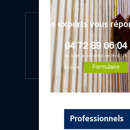
Nos experts vous répo
04 72 89 06 04
du lundi au vendredi de 9h à 17h
Formulaire
ou via le
Professionnels