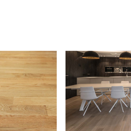
inture Sport® Thixo Tracés
Peinture polyuréthane 2
posants spécialement formulée
ur les tracés de jeux des sols
sportifs.