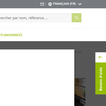
FRANÇAIS (FR)
Rechercher
rcher
TS BIOSOURCÉS
Accueil
Parquets intérieurs
Finitions
Peintures
Besoin d’aide