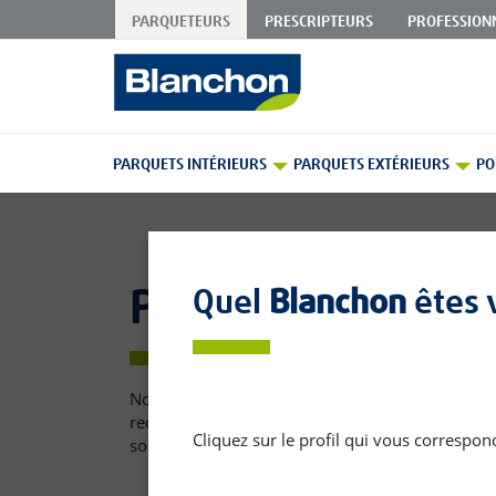
PARQUETEURS
PRESCRIPTEURS
PROFESSION
Skip
to
Content
PARQUETS INTÉRIEURS
PARQUETS EXTÉRIEURS
PO
Peintures
Quel
Blanchon
êtes 
Notre gamme de peintures vous permettra de ré
recouvrir leurs sols en ciment, béton ou bois. Fi
Cliquez sur le profil qui vous correspo
sont tout particulièrement adaptés aux travaux 