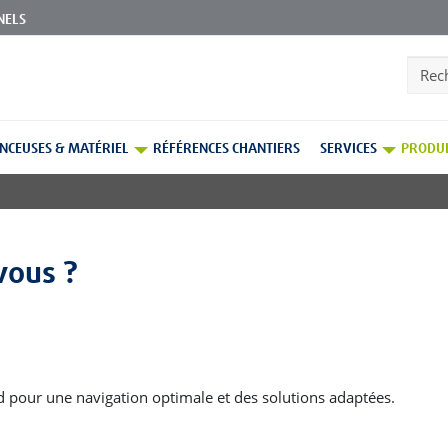
NELS
Reche
NCEUSES & MATÉRIEL
RÉFÉRENCES CHANTIERS
SERVICES
PRODUI
vous ?
pondre aux besoins spécifiques de vos clients pour
nitions opaques, ces peintures ou vitrificateurs opaques,
nd pour une navigation optimale et des solutions adaptées.
de finition des locaux commerciaux et techniques.