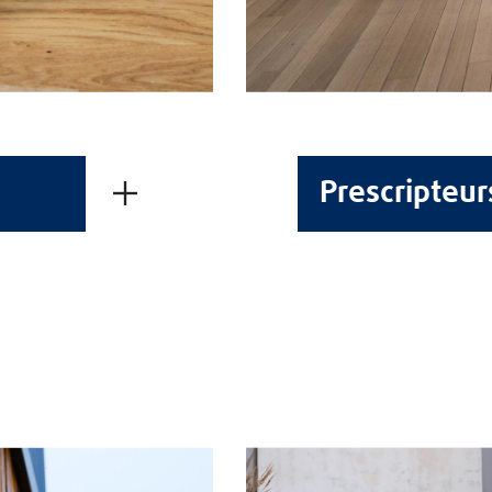
Fiche technique -
Pdf
Prescripteur
FICHES TECHNIQUES
FICHES DE SÉCURITÉ
À PROPOS DE BLANCHON
Groupe Blanchon
Recrutement
LIENS UTILES
Contacts