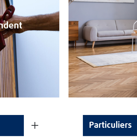
CGV
Mentions Légales
Politique de cookies
ndent
Politique de protection des données
Fiches Produits QCE
REJOIGNEZ-NOUS
Particuliers