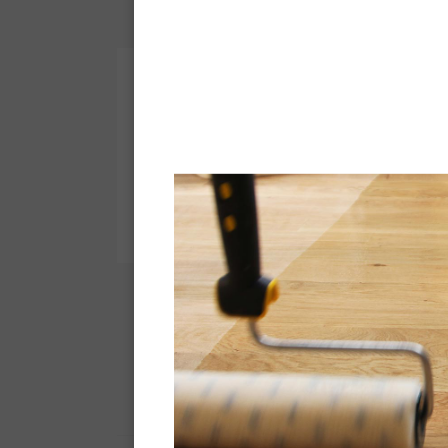
Peinture Sol Couleur
Pe
Peinture polyuréthane
monocomposant pour sols
com
po