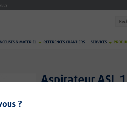
NELS
Reche
NCEUSES & MATÉRIEL
RÉFÉRENCES CHANTIERS
SERVICES
PRODUI
Aspirateur ASL 
Petit modèle eau et poussiè
vous ?
solide, maniable, fiable et 
Petit modèle eau et poussière extrêmement p