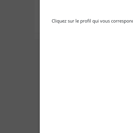
Cliquez sur le profil qui vous correspo
Skip
to
the
beginning
of
the
images
gallery