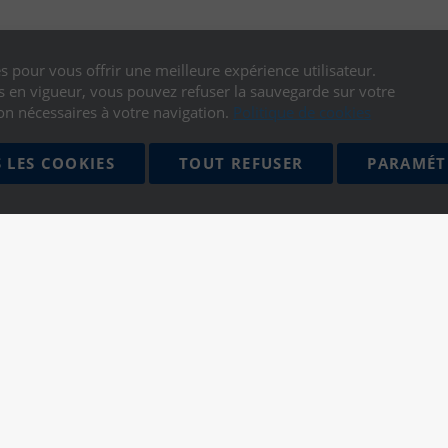
s pour vous offrir une meilleure expérience utilisateur.
en vigueur, vous pouvez refuser la sauvegarde sur votre
on nécessaires à votre navigation.
Politique de cookies
 LES COOKIES
TOUT REFUSER
PARAMÉT