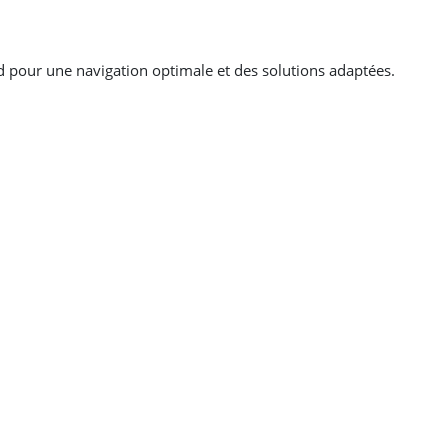
Équipé en série d'un filtre anti-colmatage en
cuve en plastique de 10 litres, il est idéal p
chantiers, particulièrement adapté à l'aspir
nd pour une navigation optimale et des solutions adaptées.
Documents
Télécharger la Fiche Technique - Asp
Leaflet - Aspirateur ASL 10
Bénéfices
Idéal pour nettoyage des sols souples o
équipé en série
d'un filtre anti-colm
interrupteur anti-poussière
cuve en plastique de
10 litres