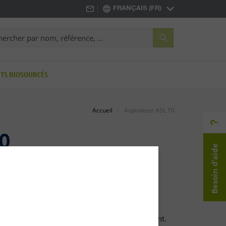
FRANÇAIS (FR)
Rechercher
rcher
TS BIOSOURCÉS
Accueil
Aspirateur ASL 10
10
Besoin d’aide
re extrêmement pratique,
performant.
ratique, solide, maniable, fiable et performant.