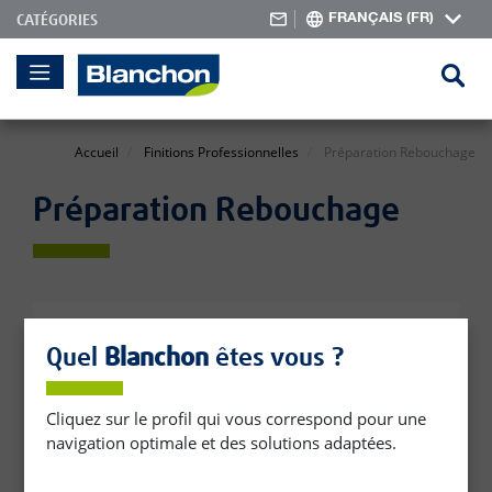
FRANÇAIS (FR)
CATÉGORIES
Skip
Re
to
Content
Accueil
Finitions Professionnelles
Préparation Rebouchage
Préparation Rebouchage
Quel
Blanchon
êtes vous ?
Cliquez sur le profil qui vous correspond pour une
navigation optimale et des solutions adaptées.