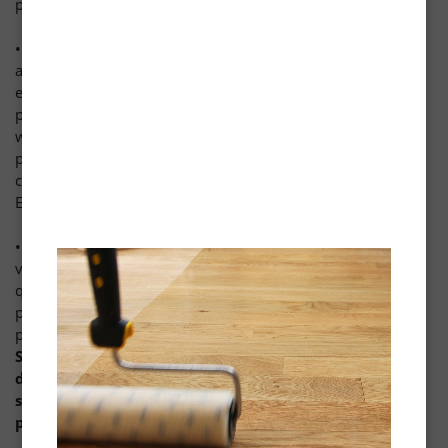
produits, services et publicités.
• Nous pouvons collecter les informations concernant vos
activités sur notre site internet. Ces données sont collectées
et utilisées pour nous aider à vous fournir des informations
plus utiles et pour comprendre quelles parties de notre site
web, de nos produits et de nos services sont les plus
populaires. Les informations agrégées sont considérées
comme des données non-personnelles aux fins du présent
Engagement de confidentialité.
• Nous pouvons collecter et stocker des informations sur
votre utilisation de nos services, y compris les recherches
que vous effectuez. Ces informations peuvent être utilisées
pour améliorer la pertinence des résultats fournis par nos
produits. Elles ne seront pas associées à votre adresse IP.
Si nous associons des données non-personnelles à des
données personnelles, les données ainsi combinées
seront traitées comme des données à caractère
personnel tant qu’elles resteront associées.