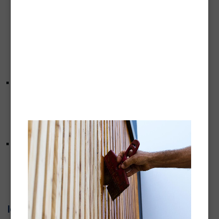
l’enregistrement, l’organisation, la conservation,
l’adaptation ou la modification, l’extraction, la
consultation, l’utilisation, la communication par
transmission, diffusion ou toute autre forme de mise à
disposition, le rapprochement ou l’interconnexion, ainsi
que le verrouillage, l’effacement ou la destruction ;
Destinataire
: toute personne habilitée à recevoir
communication des données autres que le Responsable
de traitement, le Sous-traitant, et les personnes qui, en
raison de leurs fonctions, sont chargées de traiter les
données ;
Tiers autorisés :
les autorités légalement habilitées dans
le cadre d’une mission particulière ou de l’exercice d’un
droit de communication, à demander au Responsable de
traitement de leur communiquer des données
personnelles.
Identité du responsable du traitement