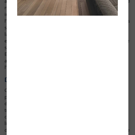
appliquons une politique très stricte en la matière au sein de
notre entreprise. Si vous avez des questions ou des
inquiétudes concernant le traitement de vos données ou
l’Engagement de confidentialité de blanchon.com, ou si vous
souhaitez signaler une possible violation des lois relatives à
la confidentialité. Vous pouvez toujours nous contacter par
email dpo@blanchon.com. Le Groupe Blanchon peut mettre
son Engagement de confidentialité à jour périodiquement.
En cas de modification substantielle, une notification sera
affichée sur notre site Internet, accompagnée de
l’engagement de confidentialité mis à jour.
Droits des personnes
Conformément au Règlement (UE) 2016/679 relatif à la
protection des données à caractère personnel, vous
disposez du droit de demander au responsable du
traitement l'accès aux données à caractère personnel vous
concernant, la rectification ou l'effacement de celles-ci, la
limitation du traitement de vos données personnelles. Vous
disposez également d’un droit d’opposition au traitement de