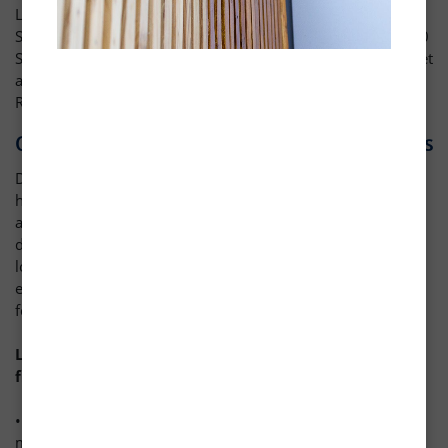
Le site Internet blanchon.com est édité par Blanchon,
Société par actions simplifiée située au 50 8ème Rue, 69800
Saint-Priest, inscrite au RCS de Lyon sous le n° 390 112 88 et
au capital de 4 258 258 €. A ce titre, Blanchon est
Responsable du traitement, au sens du RGPD.
Collecte et utilisation des données personnelles
Dans le cadre de l’exploitation du site
https://www.blanchon.com/ , Blanchon peut être peut être
amenée à collecter des données vous concernant. Ces
données sont traitées conformément aux finalités prévues
lors de la collecte, certaines informations étant obligatoires
et d'autres facultatives, comme indiqué dans tous nos
formulaires de collecte.
Les traitements mis en place sur notre site ont pour
finalités de permettre :
• De nous contacter par formulaire ou via l’adresse mail
mise à votre disposition ;