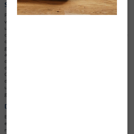
Services de géolocalisation
Pour fournir des services de géolocalisation sur les lieux de
vente des produits Blanchon, blanchon.com peut collecter,
utiliser et partager des données de localisation précises, y
compris la localisation géographique en temps réel de votre
ordinateur ou appareil. Le cas échéant, les services de
géolocalisation peuvent utiliser le GPS, le Bluetooth et votre
adresse IP, ainsi que les emplacements des bornes Wi-Fi et
des antennes relais, ou encore d’autres technologies afin de
déterminer la localisation approximative de vos appareils.
Ces données de localisation sont collectées anonymement
dans un format ne permettant pas de vous identifier et sont
utilisées par blanchon.com pour fournir un service de
géolocalisation de lieu de vente.
Durées de conservation
Blanchon conservera vos données personnelles dans un
environnement sécurisé uniquement pendant la durée
nécessaire à la réalisation des finalités pour lesquelles elles