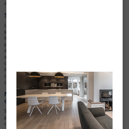
dans lequel le Groupe Blanchon exerce des activités.
Sites et services de tiers
Les sites web, applications et services blanchon.com
peuvent contenir des liens vers des sites web et services de
tiers. Nos produits et services peuvent aussi utiliser ou
proposer des produits et services de tiers, par exemple
d’emailing de type mail chimp ou jeux concours. Les
informations collectées par les tiers, qui peuvent
comprendre des éléments tels que les données de
localisation ou les coordonnées, sont régies par leurs
chartes de confidentialité. Nous vous invitons à lire les
chartes de confidentialité de ces tiers.
Notre engagement pour préserver votre
confidentialité
Soucieux de préserver la sécurité de vos informations
personnelles, nous communiquons les présentes règles de
confidentialité et de sécurité à chacun de nos salariés et