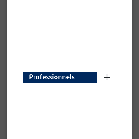
Professionnels