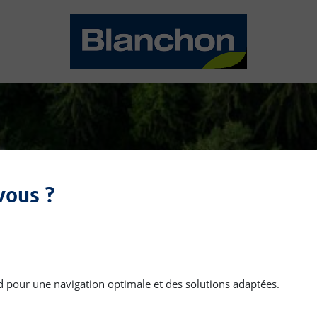
vous ?
elatives aux qualités e
nd pour une navigation optimale et des solutions adaptées.