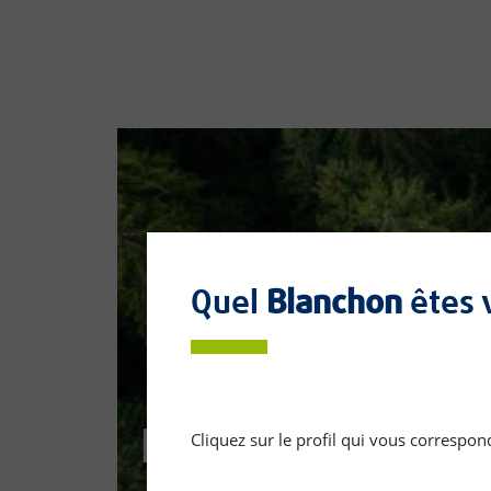
Quel
Blanchon
êtes 
Fiches produits r
Cliquez sur le profil qui vous correspo