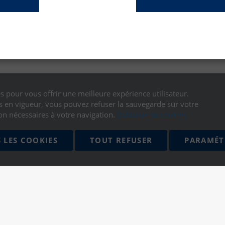
s pour vous offrir une meilleure expérience utilisateur.
en vigueur, vous pouvez refuser la sauvegarde sur votre
on nécessaires à votre navigation.
Politique de cookies
 LES COOKIES
TOUT REFUSER
PARAMÉT