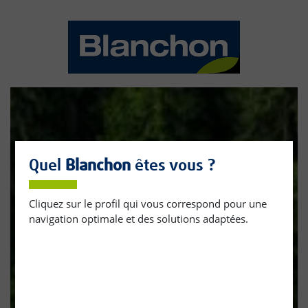
Quel
Blanchon
êtes vous ?
Cliquez sur le profil qui vous correspond pour une
navigation optimale et des solutions adaptées.